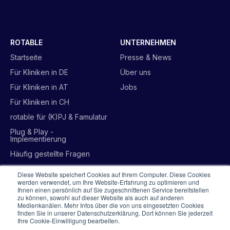
ROTABLE
UNTERNEHMEN
Startseite
Presse & News
Für Kliniken in DE
Über uns
Für Kliniken in AT
Jobs
Für Kliniken in CH
rotable für (K)PJ & Famulatur
Plug & Play -
Implementierung
Häufig gestellte Fragen
Diese Website speichert Cookies auf Ihrem Computer. Diese Cookies
INFO
werden verwendet, um Ihre Website-Erfahrung zu optimieren und
Ihnen einen persönlich auf Sie zugeschnittenen Service bereitstellen
Kontakt
zu können, sowohl auf dieser Website als auch auf anderen
Medienkanälen. Mehr Infos über die von uns eingesetzten Cookies
Datenschutzerklärung
finden Sie in unserer Datenschutzerklärung. Dort können Sie jederzeit
Ihre Cookie-Einwilligung bearbeiten.
Impressum